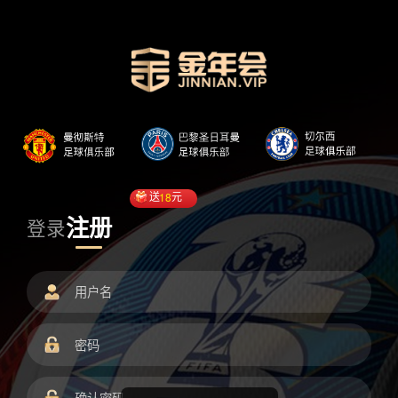
送
18
元
注册
登录